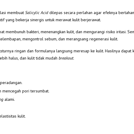
ulasi membuat
Salicylic Acid
dilepas secara perlahan agar efeknya bertaha
ktif yang bekerja sinergis untuk merawat kulit berjerawat.
at membunuh bakteri, menenangkan kulit, dan mengurangi risiko iritasi. Se
kelembapan, mengontrol sebum, dan merangsang regenerasi kulit.
sturnya ringan dan formulanya langsung meresap ke kulit. Hasilnya dapat
ebih halus, dan kulit tidak mudah
breakout
.
 peradangan.
an mencegah pori tersumbat.
ing
alami.
tisitas kulit.