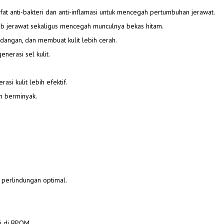
sifat anti-bakteri dan anti-inflamasi untuk mencegah pertumbuhan jerawat.
bab jerawat sekaligus mencegah munculnya bekas hitam.
angan, dan membuat kulit lebih cerah.
nerasi sel kulit.
si kulit lebih efektif.
an berminyak.
perlindungan optimal.
mi di BPOM.