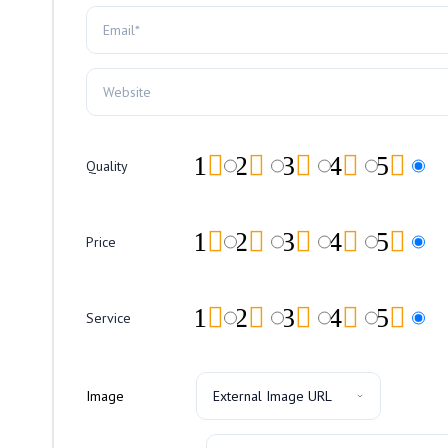
1
2
3
4
5
Quality
1
2
3
4
5
Price
1
2
3
4
5
Service
Image