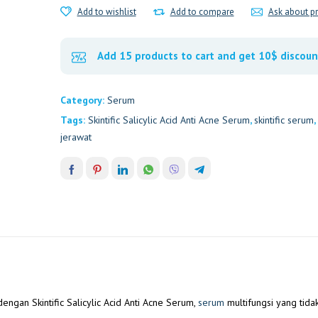
Add to wishlist
Add to compare
Ask about p
quantity
Add 15 products to cart and get 10$ discoun
Category:
Serum
Tags:
Skintific Salicylic Acid Anti Acne Serum
,
skintific serum
,
jerawat
ngan Skintific Salicylic Acid Anti Acne Serum,
serum
multifungsi yang tidak