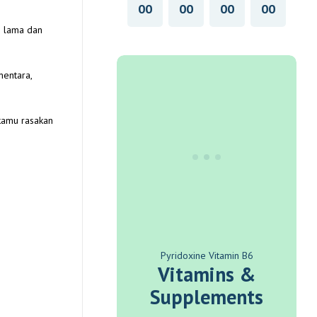
00
00
00
00
n lama dan
mentara,
 kamu rasakan
Pyridoxine Vitamin B6
Vitamins &
Supplements