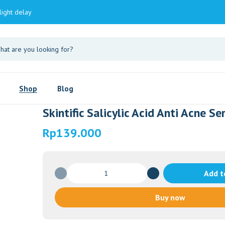
light delay
Shop
Blog
Skintific Salicylic Acid Anti Acne S
Rp
139.000
Skintific
Add t
Salicylic
Acid
Buy now
Anti
Acne
Serum