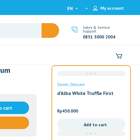
My account
EN
Sales & Service
Support
0851 5000 2004
erum
Serum
Skincare
d’Alba White Truffle First
Spray Serum
o cart
Rp
450.000
Add to cart