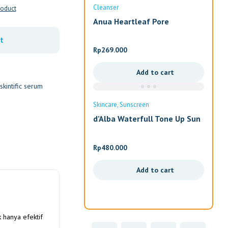
Cleanser
roduct
Anua Heartleaf Pore
Cleansing Oil
t
Rp
269.000
Add to cart
skintific serum
Skincare
Sunscreen
d’Alba Waterfull Tone Up Sun
Cream 50ml
Rp
480.000
Add to cart
 hanya efektif