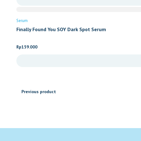
Rp349.000
through
Rp999.000
Serum
Finally Found You SOY Dark Spot Serum
Rp
159.000
Previous product