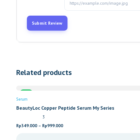
Related products
Sale
Serum
BeautyLoc Copper Peptide Serum My Series
3
Price
Rp
349.000
–
Rp
999.000
range: