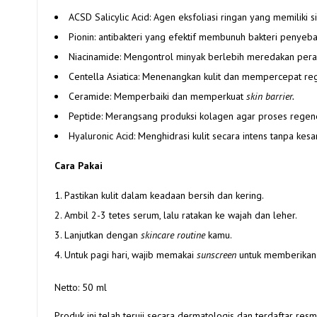
ACSD Salicylic Acid: Agen eksfoliasi ringan yang memiliki 
Pionin: antibakteri yang efektif membunuh bakteri penye
Niacinamide: Mengontrol minyak berlebih meredakan perad
Centella Asiatica: Menenangkan kulit dan mempercepat rege
Ceramide: Memperbaiki dan memperkuat
skin barrier.
Peptide: Merangsang produksi kolagen agar proses regenera
Hyaluronic Acid: Menghidrasi kulit secara intens tanpa kes
Cara Pakai
Pastikan kulit dalam keadaan bersih dan kering.
Ambil 2-3 tetes serum, lalu ratakan ke wajah dan leher.
Lanjutkan dengan
skincare routine
kamu.
Untuk pagi hari, wajib memakai
sunscreen
untuk memberikan 
Netto: 50 ml
Produk ini telah teruji secara dermatologis dan terdaftar res