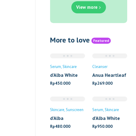
View more
More to love
Featured
Serum
Skincare
Cleanser
d’Alba White
Anua Heartleaf
Truffle First
Pore Cleansing
Rp
450.000
Rp
269.000
Spray Serum
Oil
Skincare
Sunscreen
Serum
Skincare
d’Alba
d’Alba White
Waterfull Tone
Truffle Double
Rp
480.000
Rp
950.000
Up Sun Cream
Layer