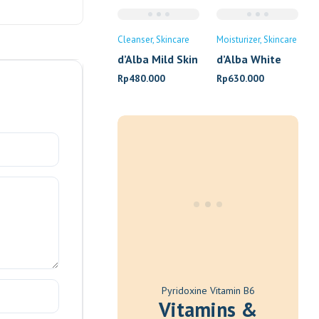
50ml
Revitalizing
Serum 30ml
Cleanser
Skincare
Moisturizer
Skincare
d’Alba Mild Skin
d’Alba White
Balancing
Truffle All in
Rp
480.000
Rp
630.000
Vegan Cleanser
One Multi Balm
200ml
10gr
Pyridoxine Vitamin B6
Vitamins &