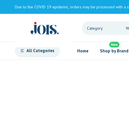
Due to the COVID 19 epidemic, orders may be processed with a s
New
All Categories
Home
Shop by Brand