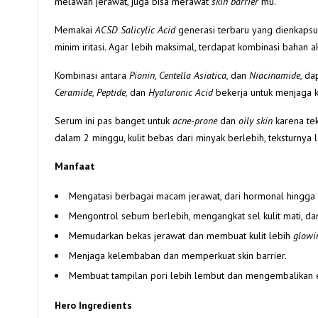
melawan jerawat, juga bisa merawat
skin barrier
mu.
Memakai
ACSD Salicylic Acid
generasi terbaru yang dienkaps
minim iritasi. Agar lebih maksimal, terdapat kombinasi bahan a
Kombinasi antara
Pionin, Centella Asiatica,
dan
Niacinamide,
dap
Ceramide, Peptide,
dan
Hyaluronic Acid
bekerja untuk menjaga 
Serum ini pas banget untuk
acne-prone
dan
oily skin
karena tek
dalam 2 minggu, kulit bebas dari minyak berlebih, teksturnya l
Manfaat
Mengatasi berbagai macam jerawat, dari hormonal hingga
Mengontrol sebum berlebih, mengangkat sel kulit mati, d
Memudarkan bekas jerawat dan membuat kulit lebih
glow
Menjaga kelembaban dan memperkuat skin barrier.
Membuat tampilan pori lebih lembut dan mengembalikan elas
Hero Ingredients